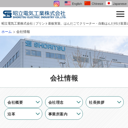
English
Chinese
Japanese
昭立電気工業株式会社 | プリント基板実装、はんだごてクリーナー・自動はんだ付け装置
ホーム
会社情報
会社情報
会社概要
会社理念
社長挨拶
沿革
事業所案内