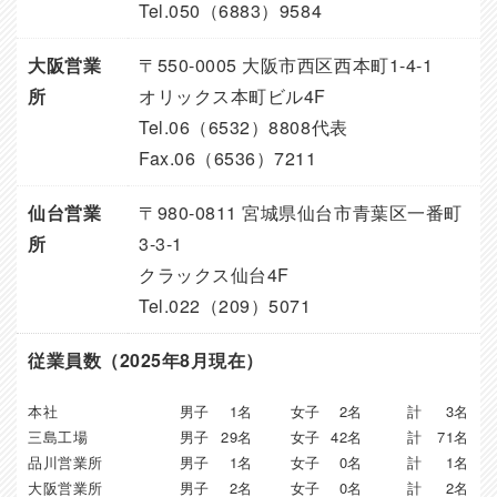
Tel.050（6883）9584
大阪営業
〒550-0005 大阪市西区西本町1-4-1
所
オリックス本町ビル4F
Tel.06（6532）8808代表
Fax.06（6536）7211
仙台営業
〒980-0811 宮城県仙台市青葉区一番町
所
3-3-1
クラックス仙台4F
Tel.022（209）5071
従業員数（2025年8月現在）
本社
男子
1名
女子
2名
計
3名
三島工場
男子
29名
女子
42名
計
71名
品川営業所
男子
1名
女子
0名
計
1名
大阪営業所
男子
2名
女子
0名
計
2名