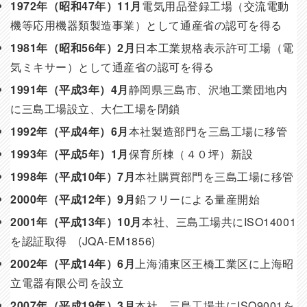
1972年（昭和47年）11月
電気用品登録工場（交流電動
機等応用機器類製造事業）として通産省の認可を得る
1981年（昭和56年）2月
日本工業規格表示許可工場（電
気ミキサー）として通産省の認可を得る
1991年（平成3年）4月
静岡県三島市、沢地工業団地内
に三島工場設立、大仁工場を閉鎖
1992年（平成4年）6月
本社製造部門を三島工場に移管
1993年（平成5年）1月
保育所棟（４０坪）新設
1998年（平成10年）7月
本社購買部門を三島工場に移管
2000年（平成12年）9月
鉛フリーによる量産開始
2001年（平成13年）10月
本社、三島工場共にISO14001
を認証取得 (JQA-EM1856)
2002年（平成14年）6月
上海浦東区王橋工業区に上海昭
立電器有限公司を設立
2007年（平成19年）3月
本社、三島工場共にISO9001を