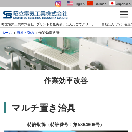
English
Chinese
Japanese
昭立電気工業株式会社 | プリント基板実装、はんだごてクリーナー・自動はんだ付け装置
ホーム
当社の強み
作業効率改善
作業効率改善
マルチ置き治具
特許取得（特許番号：第5864808号）