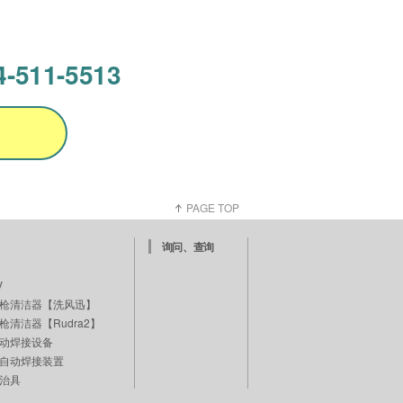
4-511-5513
PAGE TOP
询问、查询
V
枪清洁器【洗风迅】
清洁器【Rudra2】
动焊接设备
自动焊接装置
治具